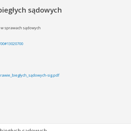
 biegłych sądowych
o w sprawach sądowych
0700#13020700
rawie_biegłych_sądowych-sig.pdf
 biegłych sądowych