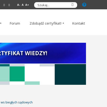
A-
A
A+
Forum
Zdobądź certyfikat!
Kontakt
TYFIKAT WIEDZY!
 ws biegłych sądowych