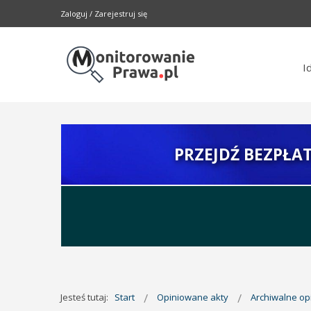
Zaloguj
/
Zarejestruj się
I
PRZEJDŹ BEZPŁA
Jesteś tutaj:
Start
Opiniowane akty
Archiwalne o