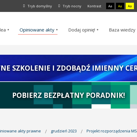
Tryb domyślny
Tryb nocny
Kontrast
Aa
Aa
Aa
dea
Opiniowane akty
Dodaj opinię!
Baza wiedzy
TNE SZKOLENIE I ZDOBĄDŹ IMIENNY CER
POBIERZ BEZPŁATNY PORADNIK!
piniowane akty prawne
grudzień 2023
Projekt rozporządzenia MS