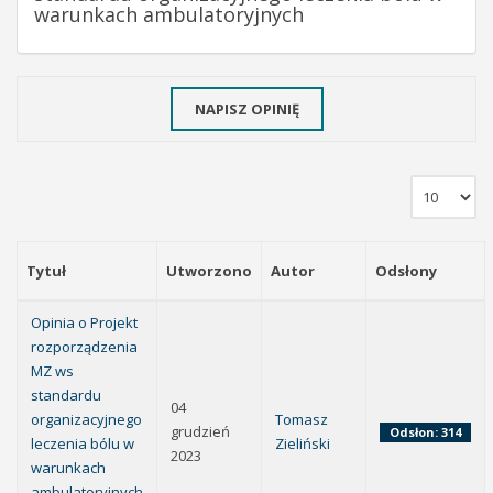
warunkach ambulatoryjnych
NAPISZ OPINIĘ
Tytuł
Utworzono
Autor
Odsłony
Opinia o Projekt
rozporządzenia
MZ ws
standardu
04
organizacyjnego
Tomasz
grudzień
Odsłon: 314
leczenia bólu w
Zieliński
2023
warunkach
ambulatoryjnych