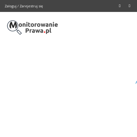
Zaloguj
/
Zarejestruj się