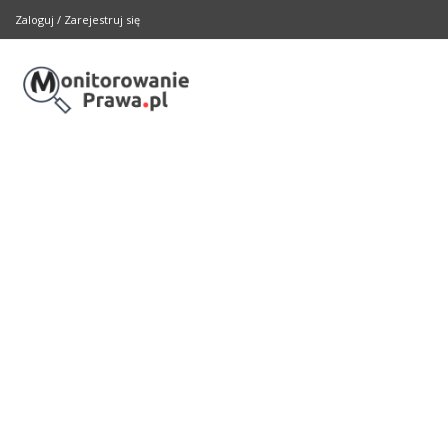
Zaloguj
/
Zarejestruj się