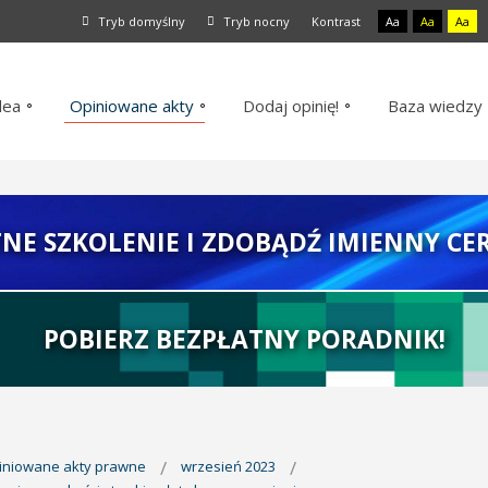
Tryb domyślny
Tryb nocny
Kontrast
Aa
Aa
Aa
dea
Opiniowane akty
Dodaj opinię!
Baza wiedzy
TNE SZKOLENIE I ZDOBĄDŹ IMIENNY CER
POBIERZ BEZPŁATNY PORADNIK!
piniowane akty prawne
wrzesień 2023