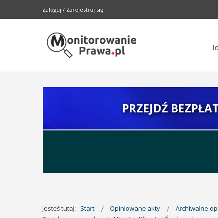
Zaloguj
/
Zarejestruj się
I
PRZEJDŹ BEZPŁA
Jesteś tutaj:
Start
Opiniowane akty
Archiwalne o