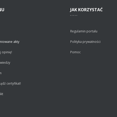
NU
JAK
KORZYSTAĆ
Regulamin portalu
niowane akty
Polityka prywatności
 opinię!
Pomoc
 wiedzy
m
dź certyfikat!
kt