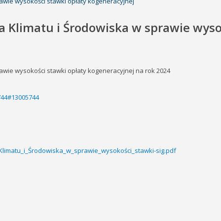
rawie wysokości stawki opłaty kogeneracyjnej
a Klimatu i Środowiska w sprawie wyso
rawie wysokości stawki opłaty kogeneracyjnej na rok 2024
5744#13005744
_Klimatu_i_Środowiska_w_sprawie_wysokości_stawki-sig.pdf