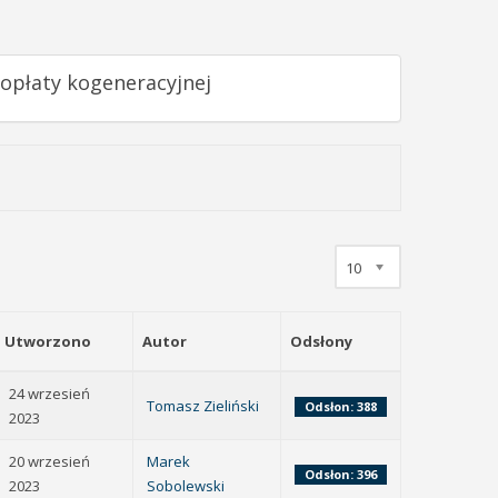
 opłaty kogeneracyjnej
10
Utworzono
Autor
Odsłony
24 wrzesień
Tomasz Zieliński
Odsłon: 388
2023
20 wrzesień
Marek
Odsłon: 396
2023
Sobolewski