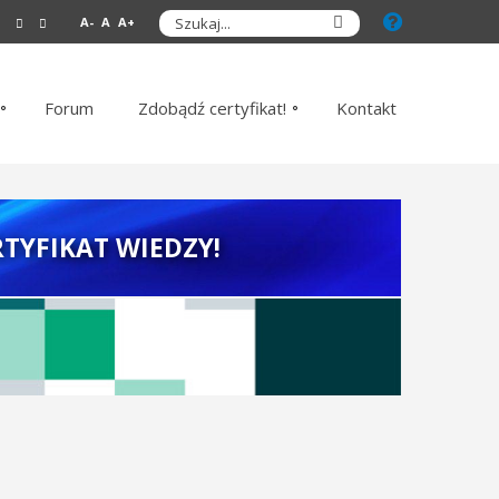
A-
A
A+
Forum
Zdobądź certyfikat!
Kontakt
TYFIKAT WIEDZY!