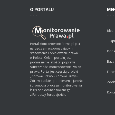
O
PORTALU
ME
Idea
Opi
Portal MonitorowaniePrawa.pl jest
narzędziem wspomagającym
Dodaj
stanowienie i opiniowanie prawa
w Polsce. Celem portalu jest
Baza
podniesienie jakości i poprawa
skuteczności monitorowania zmian
prawa. Portal jest częścią projekt
Foru
„Zdrowe Prawo - Zdrowe Firmy -
Zdrowi Ludzie - podniesienie jakości
Zdobą
i promocja procesu monitorowania
legislacji” dofinansowanego
Konta
z Funduszy Europejskich.