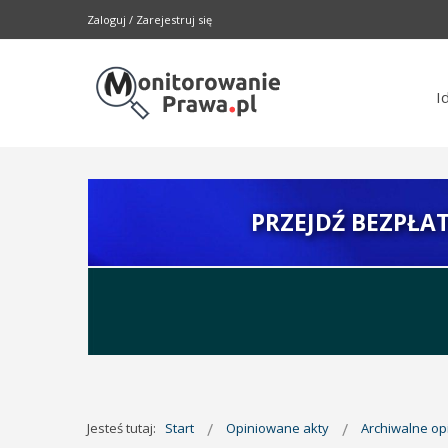
Zaloguj
/
Zarejestruj się
I
PRZEJDŹ BEZPŁA
Jesteś tutaj:
Start
Opiniowane akty
Archiwalne o