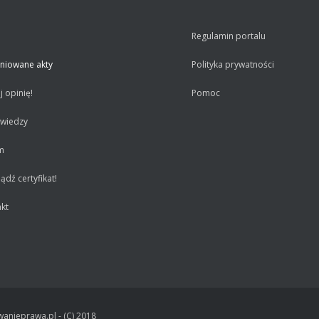
Regulamin portalu
niowane akty
Polityka prywatności
 opinię!
Pomoc
 wiedzy
m
dź certyfikat!
kt
anieprawa.pl - (C) 2018