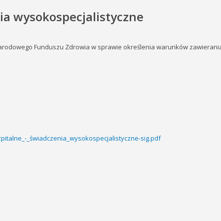
ia wysokospecjalistyczne
arodowego Funduszu Zdrowia w sprawie określenia warunków zawierania i 
zpitalne_-_świadczenia_wysokospecjalistyczne-sig.pdf