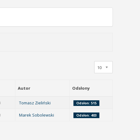
10
Autor
Odsłony
3
Tomasz Zieliński
Odsłon: 515
3
Marek Sobolewski
Odsłon: 403