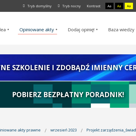
Tryb domyślny
Tryb nocny
Kontrast
Aa
Aa
Aa
dea
Opiniowane akty
Dodaj opinię!
Baza wiedzy
TNE SZKOLENIE I ZDOBĄDŹ IMIENNY CER
POBIERZ BEZPŁATNY PORADNIK!
piniowane akty prawne
wrzesień 2023
Projekt zarządzenia_świa