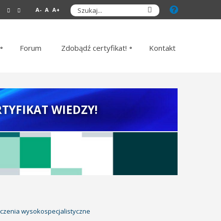
A-
A
A+
Forum
Zdobądź certyfikat!
Kontakt
TYFIKAT WIEDZY!
dczenia wysokospecjalistyczne