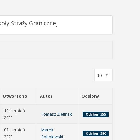
oły Straży Granicznej
10
Utworzono
Autor
Odsłony
10 sierpień
Tomasz Zieliński
Odsłon: 355
2023
07 sierpień
Marek
Odsłon: 380
2023
Sobolewski