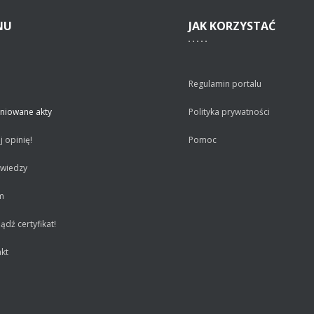
NU
JAK
KORZYSTAĆ
Regulamin portalu
niowane akty
Polityka prywatności
 opinię!
Pomoc
 wiedzy
m
dź certyfikat!
kt