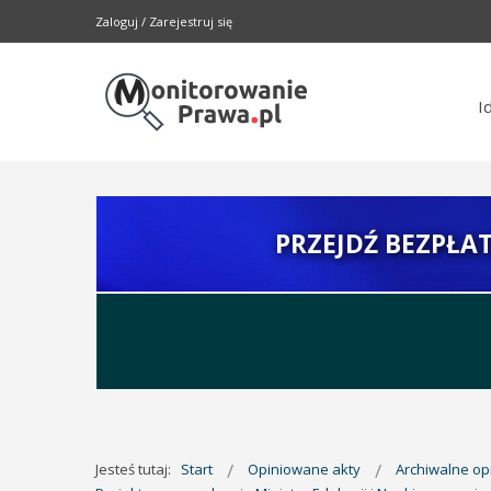
Zaloguj
/
Zarejestruj się
I
PRZEJDŹ BEZPŁA
Jesteś tutaj:
Start
Opiniowane akty
Archiwalne o