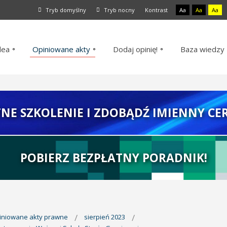
Tryb domyślny
Tryb nocny
Kontrast
Aa
Aa
Aa
dea
Opiniowane akty
Dodaj opinię!
Baza wiedzy
TNE SZKOLENIE I ZDOBĄDŹ IMIENNY CER
POBIERZ BEZPŁATNY PORADNIK!
piniowane akty prawne
sierpień 2023