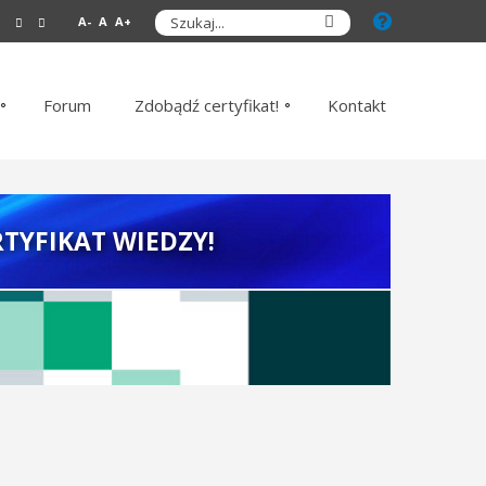
A-
A
A+
Forum
Zdobądź certyfikat!
Kontakt
TYFIKAT WIEDZY!