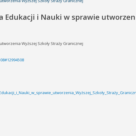
e utworzenia Wyższej Szkoły Straży Granicznej
a Edukacji i Nauki w sprawie utworzeni
e utworzenia Wyższej Szkoły Straży Granicznej
4508#12994508
_Edukacji_i_Nauki_w_sprawie_utworzenia_Wyższej_Szkoły_Straży_Graniczne