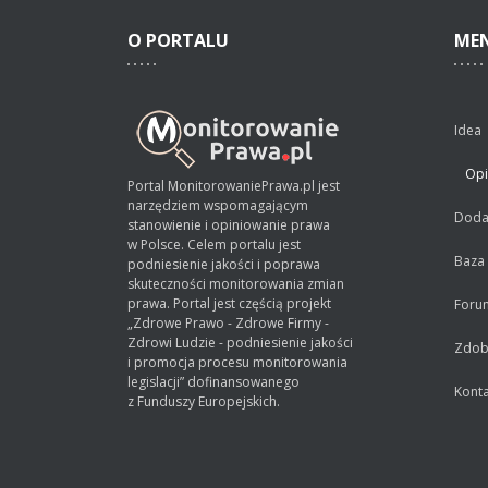
O
PORTALU
ME
Idea
Opi
Portal MonitorowaniePrawa.pl jest
narzędziem wspomagającym
Dodaj
stanowienie i opiniowanie prawa
w Polsce. Celem portalu jest
Baza
podniesienie jakości i poprawa
skuteczności monitorowania zmian
prawa. Portal jest częścią projekt
Foru
„Zdrowe Prawo - Zdrowe Firmy -
Zdrowi Ludzie - podniesienie jakości
Zdobą
i promocja procesu monitorowania
legislacji” dofinansowanego
Konta
z Funduszy Europejskich.