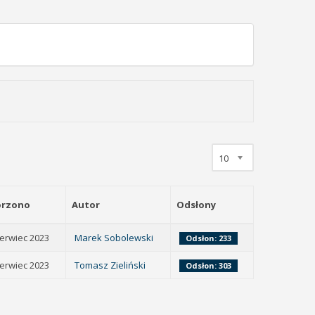
10
rzono
Autor
Odsłony
zerwiec 2023
Marek Sobolewski
Odsłon: 233
zerwiec 2023
Tomasz Zieliński
Odsłon: 303