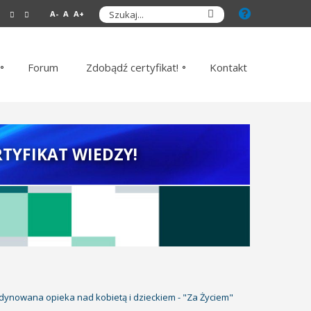
A-
A
A+
Forum
Zdobądź certyfikat!
Kontakt
TYFIKAT WIEDZY!
dynowana opieka nad kobietą i dzieckiem - "Za Życiem"