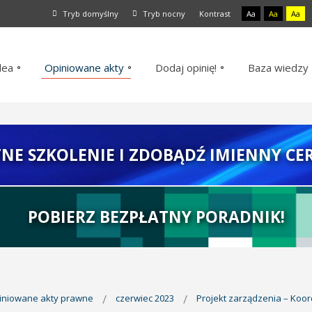
Tryb domyślny
Tryb nocny
Kontrast
Aa
Aa
Aa
dea
Opiniowane akty
Dodaj opinię!
Baza wiedzy
TNE SZKOLENIE I ZDOBĄDŹ IMIENNY CER
POBIERZ BEZPŁATNY PORADNIK!
piniowane akty prawne
czerwiec 2023
Projekt zarządzenia – Koor