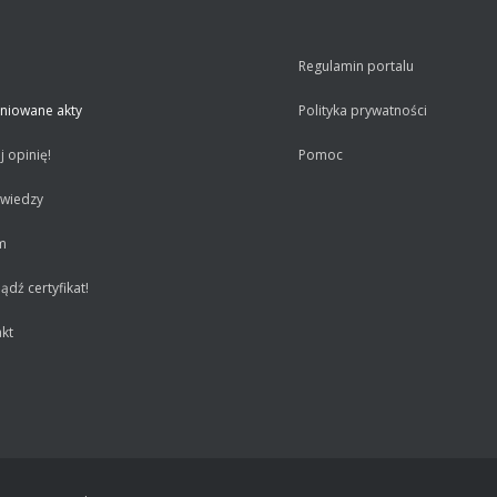
Regulamin portalu
niowane akty
Polityka prywatności
 opinię!
Pomoc
 wiedzy
m
dź certyfikat!
kt