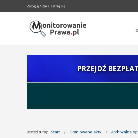
Zaloguj
/
Zarejestruj się
I
PRZEJDŹ BEZPŁA
Jesteś tutaj:
Start
Opiniowane akty
Archiwalne o