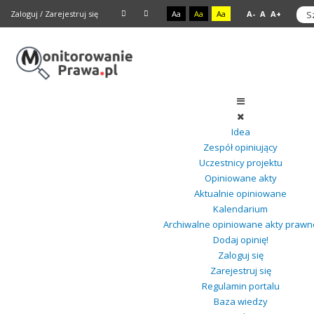
Zaloguj
/
Zarejestruj się
Aa
Aa
Aa
A-
A
A+
Idea
Zespół opiniujący
Uczestnicy projektu
Opiniowane akty
Aktualnie opiniowane
Kalendarium
Archiwalne opiniowane akty prawn
Dodaj opinię!
Zaloguj się
Zarejestruj się
Regulamin portalu
Baza wiedzy