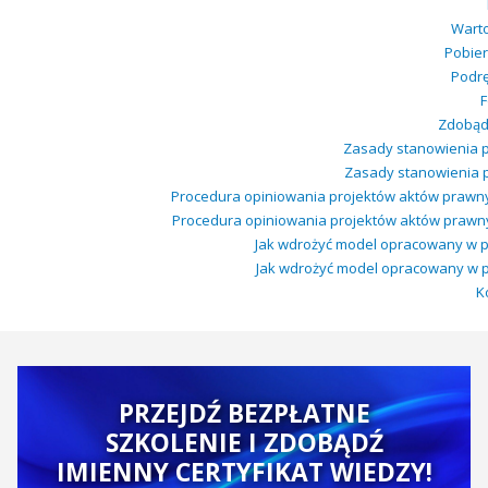
Warto
Pobier
Podrę
Zdobądź
Zasady stanowienia p
Zasady stanowienia pr
Procedura opiniowania projektów aktów prawny
Procedura opiniowania projektów aktów prawny
Jak wdrożyć model opracowany w pro
Jak wdrożyć model opracowany w proj
K
PRZEJDŹ BEZPŁATNE
SZKOLENIE I ZDOBĄDŹ
IMIENNY CERTYFIKAT WIEDZY!