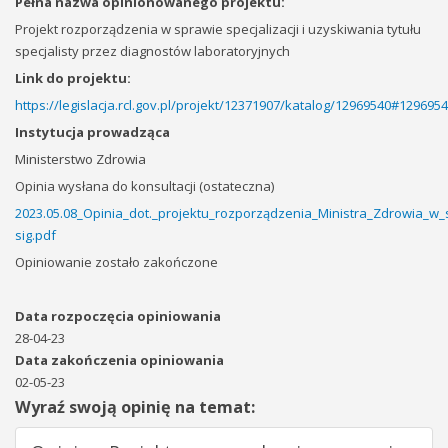
Pełna nazwa opinionowanego projektu:
Projekt rozporządzenia w sprawie specjalizacji i uzyskiwania tytułu
specjalisty przez diagnostów laboratoryjnych
Link do projektu:
https://legislacja.rcl.gov.pl/projekt/12371907/katalog/12969540#129695
Instytucja prowadząca
Ministerstwo Zdrowia
Opinia wysłana do konsultacji (ostateczna)
2023.05.08_Opinia_dot._projektu_rozporządzenia_Ministra_Zdrowia_w_sp
sig.pdf
Opiniowanie zostało zakończone
Data rozpoczęcia opiniowania
28-04-23
Data zakończenia opiniowania
02-05-23
Wyraź swoją opinię na temat: