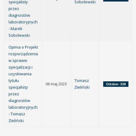
specjalisty
Sobolewski
przez
diagnostów
laboratoryjnych
- Marek
Sobolewski
Opinia o Projekt
rozporządzenia
w sprawie
specjalizacji i
uzyskiwania
tytułu
Tomasz
06 maj 2023
Odsłon: 338
specjalisty
Zieliński
przez
diagnostów
laboratoryjnych
- Tomasz
Zieliński