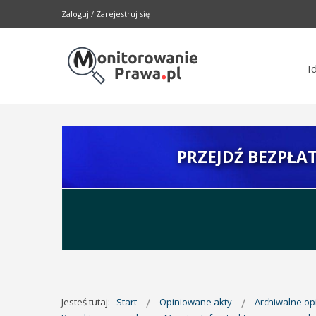
Zaloguj
/
Zarejestruj się
I
PRZEJDŹ BEZPŁA
Jesteś tutaj:
Start
Opiniowane akty
Archiwalne o