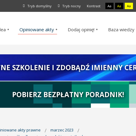
Tryb domyślny
Tryb nocny
Kontrast
Aa
Aa
Aa
dea
Opiniowane akty
Dodaj opinię!
Baza wiedzy
TNE SZKOLENIE I ZDOBĄDŹ IMIENNY CER
POBIERZ BEZPŁATNY PORADNIK!
piniowane akty prawne
marzec 2023