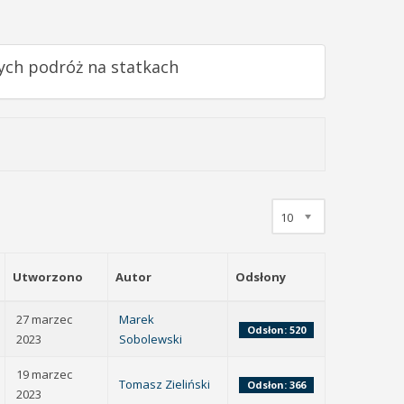
cych podróż na statkach
10
Utworzono
Autor
Odsłony
27 marzec
Marek
Odsłon: 520
2023
Sobolewski
19 marzec
Tomasz Zieliński
Odsłon: 366
2023