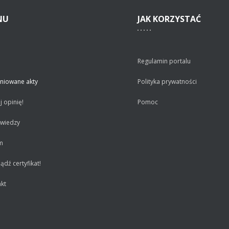
NU
JAK
KORZYSTAĆ
Regulamin portalu
niowane akty
Polityka prywatności
 opinię!
Pomoc
 wiedzy
m
dź certyfikat!
kt