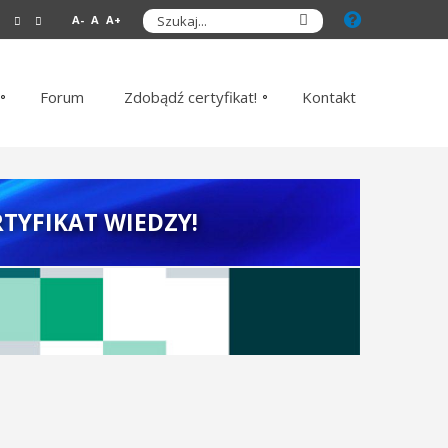
A-
A
A+
Forum
Zdobądź certyfikat!
Kontakt
TYFIKAT WIEDZY!