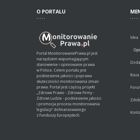
O
PORTALU
ME
Idea
Opi
Portal MonitorowaniePrawa.pl jest
narzędziem wspomagającym
Dodaj
stanowienie i opiniowanie prawa
w Polsce. Celem portalu jest
Baza
podniesienie jakości i poprawa
skuteczności monitorowania zmian
prawa. Portal jest częścią projekt
Foru
„Zdrowe Prawo - Zdrowe Firmy -
Zdrowi Ludzie - podniesienie jakości
Zdobą
i promocja procesu monitorowania
legislacji” dofinansowanego
Konta
z Funduszy Europejskich.