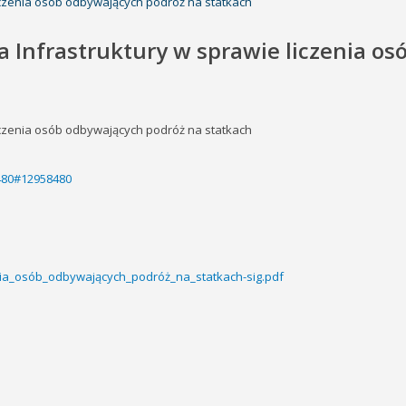
liczenia osób odbywających podróż na statkach
a Infrastruktury w sprawie liczenia o
liczenia osób odbywających podróż na statkach
8480#12958480
nia_osób_odbywających_podróż_na_statkach-sig.pdf