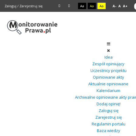
Zaloguj
/
Zarejestruj się
Aa
Aa
Aa
A-
A
A+
Idea
Zespół opiniujący
Uczestnicy projektu
Opiniowane akty
Aktualnie opiniowane
Kalendarium
Archiwalne opiniowane akty pra
Dodaj opinię!
Zaloguj się
Zarejestruj się
Regulamin portalu
Baza wiedzy