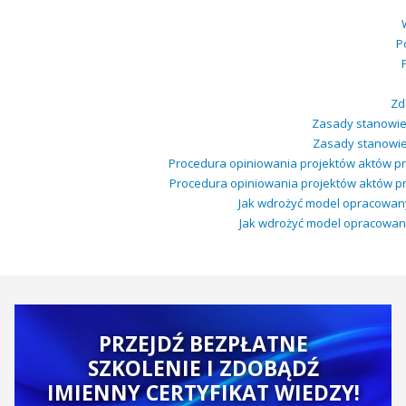
P
Zd
Zasady stanowien
Zasady stanowien
Procedura opiniowania projektów aktów p
Procedura opiniowania projektów aktów pr
Jak wdrożyć model opracowany 
Jak wdrożyć model opracowany w
PRZEJDŹ BEZPŁATNE
SZKOLENIE I ZDOBĄDŹ
IMIENNY CERTYFIKAT WIEDZY!