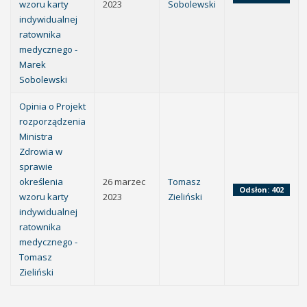
wzoru karty
2023
Sobolewski
indywidualnej
ratownika
medycznego -
Marek
Sobolewski
Opinia o Projekt
rozporządzenia
Ministra
Zdrowia w
sprawie
określenia
26 marzec
Tomasz
Odsłon: 402
wzoru karty
2023
Zieliński
indywidualnej
ratownika
medycznego -
Tomasz
Zieliński