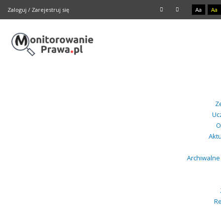
Zaloguj
/
Zarejestruj się
Aa
Aa
Z
Uc
O
Akt
Archiwalne
Re