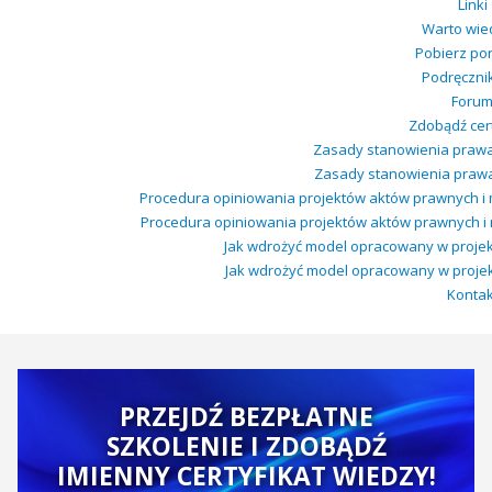
Linki
Warto wie
Pobierz po
Podręcznik
Foru
Zdobądź cert
Zasady stanowienia prawa 
Zasady stanowienia prawa 
Procedura opiniowania projektów aktów prawnych i
Procedura opiniowania projektów aktów prawnych i 
Jak wdrożyć model opracowany w projekci
Jak wdrożyć model opracowany w projekci
Kontak
PRZEJDŹ BEZPŁATNE
SZKOLENIE I ZDOBĄDŹ
IMIENNY CERTYFIKAT WIEDZY!