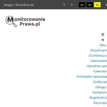
Zaloguj
/
Zarejestruj się
Aa
Aa
Aa
Idea
Zespół opin
Uczestnicy p
Opiniowane
Aktualnie op
Kalendar
Archiwalne opiniowa
Dodaj opi
Zaloguj 
Zarejestru
Regulamin p
Baza wie