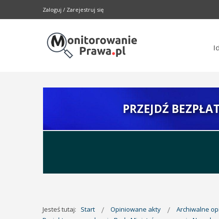
Zaloguj
/
Zarejestruj się
I
PRZEJDŹ BEZPŁA
Jesteś tutaj:
Start
Opiniowane akty
Archiwalne o