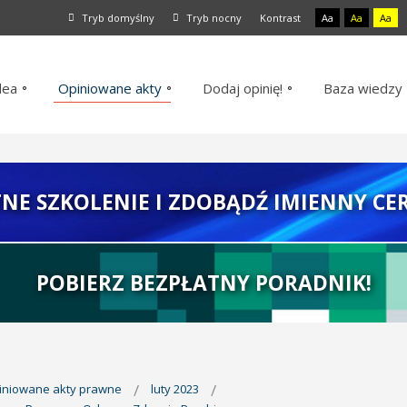
Tryb domyślny
Tryb nocny
Kontrast
Aa
Aa
Aa
dea
Opiniowane akty
Dodaj opinię!
Baza wiedzy
TNE SZKOLENIE I ZDOBĄDŹ IMIENNY CER
POBIERZ BEZPŁATNY PORADNIK!
piniowane akty prawne
luty 2023