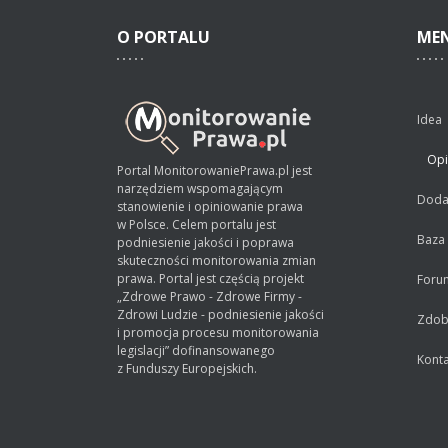
O
PORTALU
ME
Idea
Opi
Portal MonitorowaniePrawa.pl jest
narzędziem wspomagającym
Dodaj
stanowienie i opiniowanie prawa
w Polsce. Celem portalu jest
Baza
podniesienie jakości i poprawa
skuteczności monitorowania zmian
prawa. Portal jest częścią projekt
Foru
„Zdrowe Prawo - Zdrowe Firmy -
Zdrowi Ludzie - podniesienie jakości
Zdobą
i promocja procesu monitorowania
legislacji” dofinansowanego
Konta
z Funduszy Europejskich.