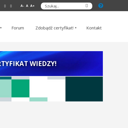
A-
A
A+
Forum
Zdobądź certyfikat!
Kontakt
TYFIKAT WIEDZY!