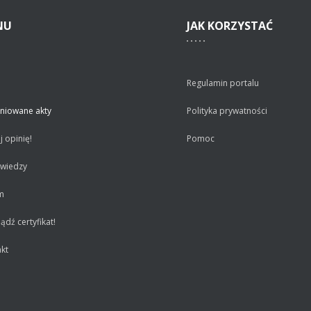
NU
JAK
KORZYSTAĆ
Regulamin portalu
niowane akty
Polityka prywatności
 opinię!
Pomoc
 wiedzy
m
dź certyfikat!
kt