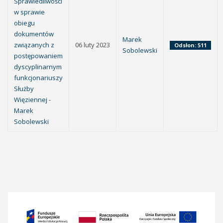
Sprawiedliwości
w sprawie
obiegu
dokumentów
Marek
związanych z
06 luty 2023
Odsłon: 511
Sobolewski
postępowaniem
dyscyplinarnym
funkcjonariuszy
Służby
Więziennej -
Marek
Sobolewski