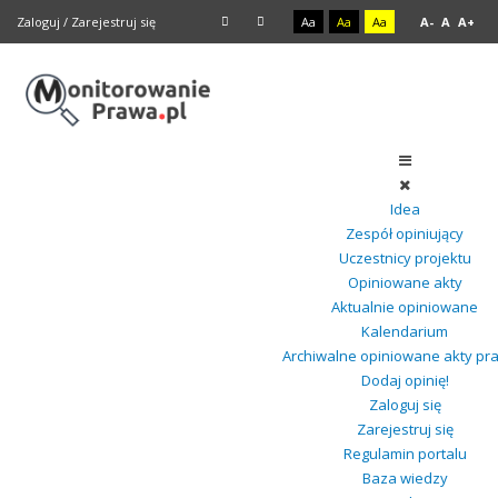
Zaloguj
/
Zarejestruj się
Aa
Aa
Aa
A-
A
A+
Idea
Zespół opiniujący
Uczestnicy projektu
Opiniowane akty
Aktualnie opiniowane
Kalendarium
Archiwalne opiniowane akty pr
Dodaj opinię!
Zaloguj się
Zarejestruj się
Regulamin portalu
Baza wiedzy