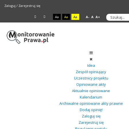
Zaloguj
/
Zarejestruj się
Aa
Aa
Aa
A-
A
A+
Idea
Zespół opiniujący
Uczestnicy projektu
Opiniowane akty
Aktualnie opiniowane
Kalendarium
Archiwalne opiniowane akty prawne
Dodaj opinię!
Zaloguj się
Zarejestruj się
Regulamin portalu