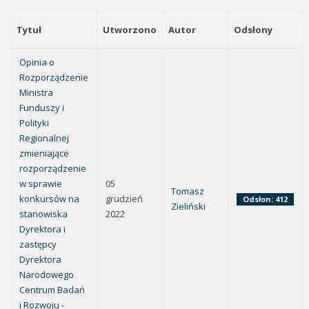
Tytuł
Utworzono
Autor
Odsłony
Opinia o
Rozporządzenie
Ministra
Funduszy i
Polityki
Regionalnej
zmieniające
rozporządzenie
w sprawie
05
Tomasz
konkursów na
grudzień
Odsłon: 412
Zieliński
stanowiska
2022
Dyrektora i
zastępcy
Dyrektora
Narodowego
Centrum Badań
i Rozwoju -