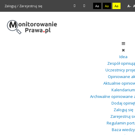
Zaloguj
/
Zarejestruj się
Aa
Aa
Aa
A-
Idea
Zespół opiniuj
Uczestnicy proj
Opiniowane ak
Aktualnie opini
Kalendarium
Archiwalne opiniowane 
Dodaj opinię
Zaloguj się
Zarejestruj si
Regulamin port
Baza wiedzy