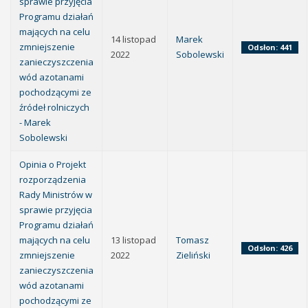
sprawie przyjęcia
Programu działań
mających na celu
14 listopad
Marek
zmniejszenie
Odsłon: 441
2022
Sobolewski
zanieczyszczenia
wód azotanami
pochodzącymi ze
źródeł rolniczych
- Marek
Sobolewski
Opinia o Projekt
rozporządzenia
Rady Ministrów w
sprawie przyjęcia
Programu działań
mających na celu
13 listopad
Tomasz
Odsłon: 426
zmniejszenie
2022
Zieliński
zanieczyszczenia
wód azotanami
pochodzącymi ze