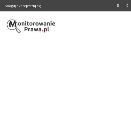
Zaloguj
/
Zarejestruj się