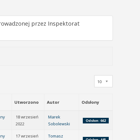
prowadzonej przez Inspektorat
10
Utworzono
Autor
Odsłony
zny
18 wrzesień
Marek
Odsłon: 662
2022
Sobolewski
zny
17 wrzesień
Tomasz
Odsłon: 445