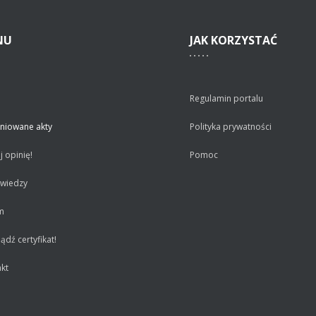
NU
JAK
KORZYSTAĆ
Regulamin portalu
niowane akty
Polityka prywatności
 opinię!
Pomoc
 wiedzy
m
dź certyfikat!
kt