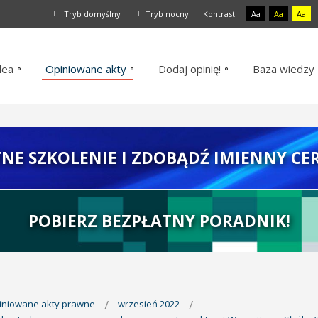
Tryb domyślny
Tryb nocny
Kontrast
Aa
Aa
Aa
dea
Opiniowane akty
Dodaj opinię!
Baza wiedzy
TNE SZKOLENIE I ZDOBĄDŹ IMIENNY CER
POBIERZ BEZPŁATNY PORADNIK!
piniowane akty prawne
wrzesień 2022