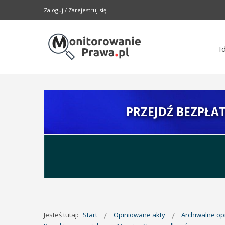
Zaloguj
/
Zarejestruj się
I
PRZEJDŹ BEZPŁA
Jesteś tutaj:
Start
Opiniowane akty
Archiwalne o