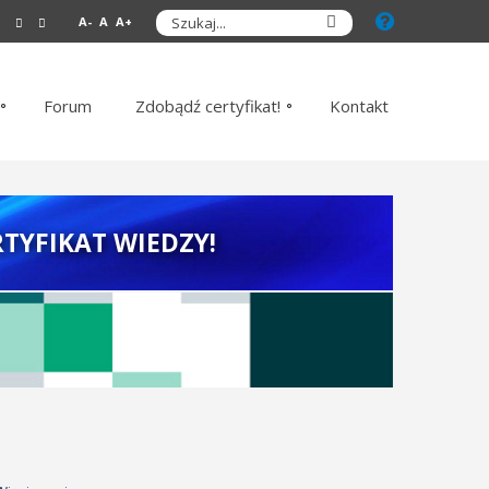
A-
A
A+
Forum
Zdobądź certyfikat!
Kontakt
TYFIKAT WIEDZY!