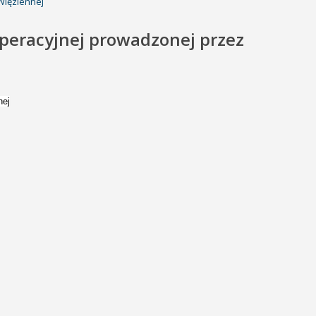
Więziennej
operacyjnej prowadzonej przez
nej