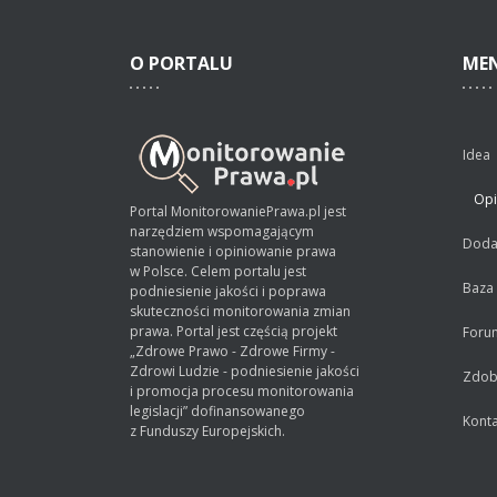
O
PORTALU
ME
Idea
Opi
Portal MonitorowaniePrawa.pl jest
narzędziem wspomagającym
Dodaj
stanowienie i opiniowanie prawa
w Polsce. Celem portalu jest
Baza
podniesienie jakości i poprawa
skuteczności monitorowania zmian
prawa. Portal jest częścią projekt
Foru
„Zdrowe Prawo - Zdrowe Firmy -
Zdrowi Ludzie - podniesienie jakości
Zdobą
i promocja procesu monitorowania
legislacji” dofinansowanego
Konta
z Funduszy Europejskich.