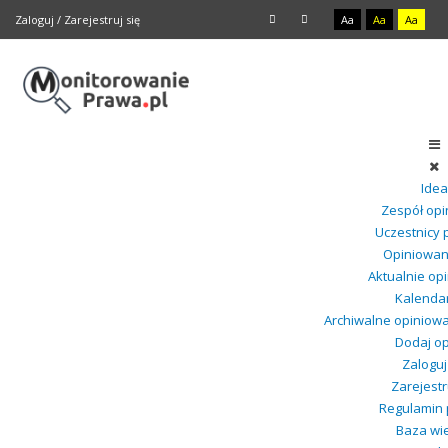
Zaloguj
/
Zarejestruj się
Aa
Aa
Aa
Idea
Zespół opi
Uczestnicy 
Opiniowan
Aktualnie op
Kalenda
Archiwalne opiniow
Dodaj op
Zaloguj
Zarejestr
Regulamin 
Baza wi