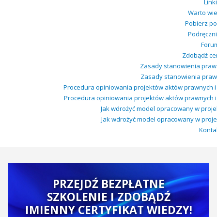
Linki
Warto wie
Pobierz po
Podręczni
Foru
Zdobądź cer
Zasady stanowienia prawa
Zasady stanowienia prawa 
Procedura opiniowania projektów aktów prawnych i
Procedura opiniowania projektów aktów prawnych i
Jak wdrożyć model opracowany w projekc
Jak wdrożyć model opracowany w projekci
Konta
PRZEJDŹ BEZPŁATNE
SZKOLENIE I ZDOBĄDŹ
IMIENNY CERTYFIKAT WIEDZY!