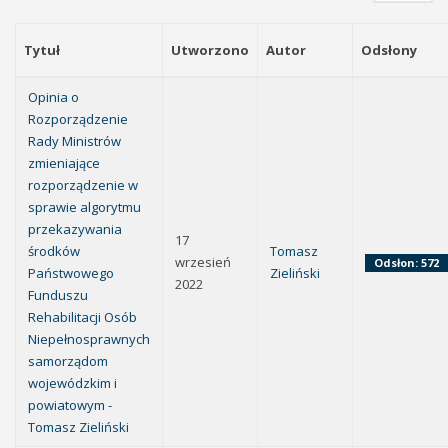
Tytuł
Utworzono
Autor
Odsłony
Opinia o
Rozporządzenie
Rady Ministrów
zmieniające
rozporządzenie w
sprawie algorytmu
przekazywania
17
środków
Tomasz
wrzesień
Odsłon: 572
Państwowego
Zieliński
2022
Funduszu
Rehabilitacji Osób
Niepełnosprawnych
samorządom
wojewódzkim i
powiatowym -
Tomasz Zieliński