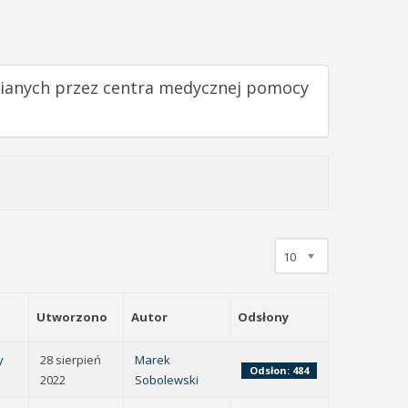
wnianych przez centra medycznej pomocy
10
Utworzono
Autor
Odsłony
y
28 sierpień
Marek
Odsłon: 484
2022
Sobolewski