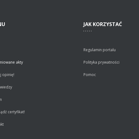
NU
JAK
KORZYSTAĆ
Regulamin portalu
niowane akty
Polityka prywatności
 opinię!
Pomoc
 wiedzy
m
dź certyfikat!
kt