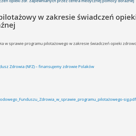
dczeń opieki zdr. zapewnianych przez centra medycznej pomocy doraźnej
pilotażowy w zakresie świadczeń opiek
źnej
a w sprawie programu pilotażowego w zakresie świadczeń opieki zdrow
dusz Zdrowia (NFZ) – finansujemy zdrowie Polaków
arodowego_Funduszu_Zdrowia_w_sprawie_programu_pilotażowego-sig.pdf