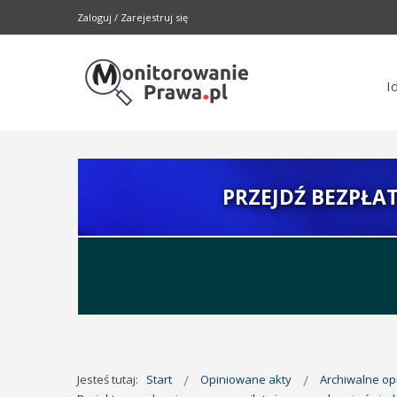
Zaloguj
/
Zarejestruj się
I
PRZEJDŹ BEZPŁA
Jesteś tutaj:
Start
Opiniowane akty
Archiwalne o