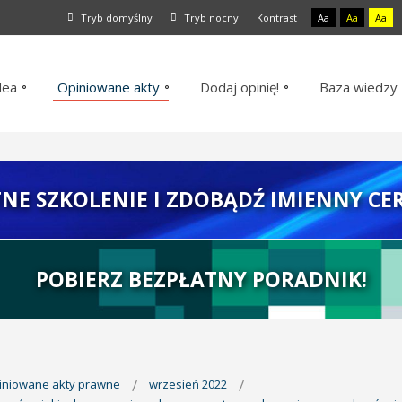
Tryb domyślny
Tryb nocny
Kontrast
Aa
Aa
Aa
dea
Opiniowane akty
Dodaj opinię!
Baza wiedzy
TNE SZKOLENIE I ZDOBĄDŹ IMIENNY CER
POBIERZ BEZPŁATNY PORADNIK!
piniowane akty prawne
wrzesień 2022