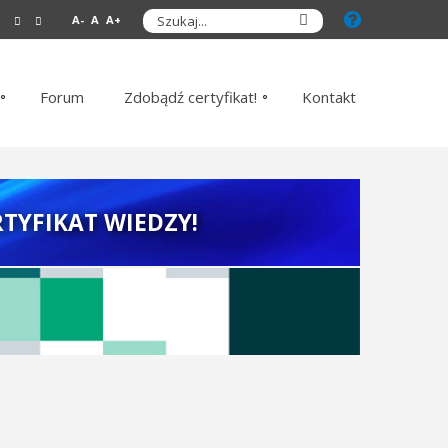
A-
A
A+
Forum
Zdobądź certyfikat!
Kontakt
TYFIKAT WIEDZY!