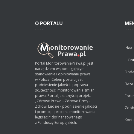
O
PORTALU
ME
Idea
Opi
Portal MonitorowaniePrawa.pl jest
narzędziem wspomagającym
Dodaj
stanowienie i opiniowanie prawa
w Polsce. Celem portalu jest
Baza
podniesienie jakości i poprawa
skuteczności monitorowania zmian
prawa. Portal jest częścią projekt
Foru
„Zdrowe Prawo - Zdrowe Firmy -
Zdrowi Ludzie - podniesienie jakości
Zdobą
i promocja procesu monitorowania
legislacji” dofinansowanego
Konta
z Funduszy Europejskich.