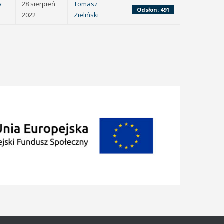
y
28 sierpień
Tomasz
Odsłon: 491
2022
Zieliński