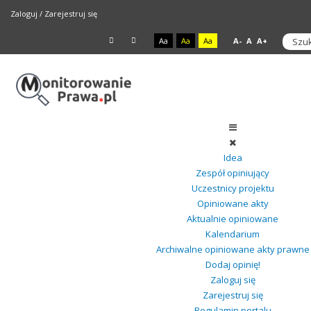
Zaloguj
/
Zarejestruj się
Aa
Aa
Aa
A-
A
A+
Idea
Zespół opiniujący
Uczestnicy projektu
Opiniowane akty
Aktualnie opiniowane
Kalendarium
Archiwalne opiniowane akty prawne
Dodaj opinię!
Zaloguj się
Zarejestruj się
Regulamin portalu