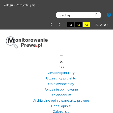
Zaloguj
/
Zarejestruj się
Aa
Aa
Aa
A-
A
A+
Idea
Zespół opiniujący
Uczestnicy projektu
Opiniowane akty
Aktualnie opiniowane
Kalendarium
Archiwalne opiniowane akty prawne
Dodaj opinię!
Zaloguj się