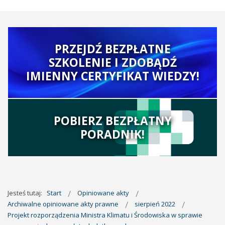
PRZEJDŹ BEZPŁATNE
SZKOLENIE I ZDOBĄDŹ
IMIENNY CERTYFIKAT WIEDZY!
POBIERZ BEZPŁATNY
PORADNIK!
Jesteś tutaj:
Start
Opiniowane akty
Archiwalne opiniowane akty prawne
sierpień 2022
Projekt rozporządzenia Ministra Klimatu i Środowiska w sprawie