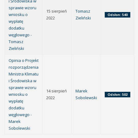
i Środowiska w
sprawie wzoru
15 sierpień
Tomasz
wniosku o
Odsłon: 540
2022
Zieliński
wypłatę
dodatku
węglowego -
Tomasz
Zieliński
Opinia o Projekt
rozporządzenia
Ministra Klimatu
i Środowiska w
sprawie wzoru
14 sierpień
Marek
wniosku o
Odsłon: 502
2022
Sobolewski
wypłatę
dodatku
węglowego -
Marek
Sobolewski