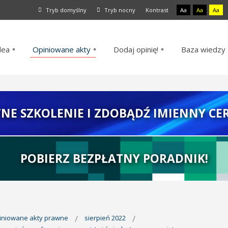
Tryb domyślny
Tryb nocny
Kontrast
Aa
Aa
Aa
dea
Opiniowane akty
Dodaj opinię!
Baza wiedzy
TNE SZKOLENIE I ZDOBĄDŹ IMIENNY CER
POBIERZ BEZPŁATNY PORADNIK!
piniowane akty prawne
sierpień 2022