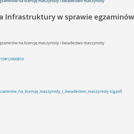
egzaminów na licencję maszynisty i świadectwo maszynisty
a Infrastruktury w sprawie egzaminów 
egzaminów na licencję maszynisty i świadectwo maszynisty
0810#12900810
gzaminów_na_licencję_maszynisty_i_świadectwo_maszynisty-sig.pdf