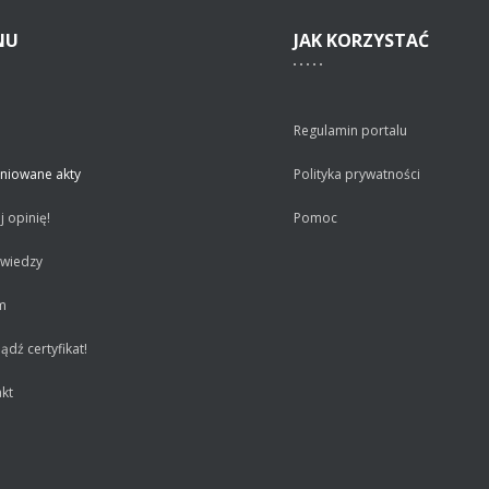
NU
JAK
KORZYSTAĆ
Regulamin portalu
niowane akty
Polityka prywatności
 opinię!
Pomoc
 wiedzy
m
dź certyfikat!
kt