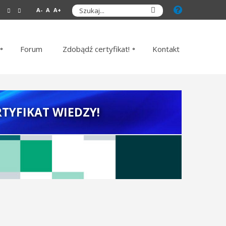
A-
A
A+
Forum
Zdobądź certyfikat!
Kontakt
TYFIKAT WIEDZY!