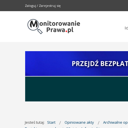
Zaloguj
/
Zarejestruj się
I
PRZEJDŹ BEZPŁA
Jesteś tutaj:
Start
Opiniowane akty
Archiwalne o