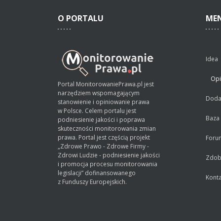
O
PORTALU
ME
Idea
Opi
Portal MonitorowaniePrawa.pl jest
narzędziem wspomagającym
Dodaj
stanowienie i opiniowanie prawa
w Polsce. Celem portalu jest
Baza
podniesienie jakości i poprawa
skuteczności monitorowania zmian
prawa. Portal jest częścią projekt
Foru
„Zdrowe Prawo - Zdrowe Firmy -
Zdrowi Ludzie - podniesienie jakości
Zdobą
i promocja procesu monitorowania
legislacji” dofinansowanego
Konta
z Funduszy Europejskich.