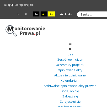
Zaloguj
/
Zarejestruj się
Aa
Aa
Aa
A-
A
A+
Idea
Zespół opiniujący
Uczestnicy projektu
Opiniowane akty
Aktualnie opiniowane
Kalendarium
Archiwalne opiniowane akty prawne
Dodaj opinię!
Zaloguj się
Zarejestruj się
Regulamin portalu