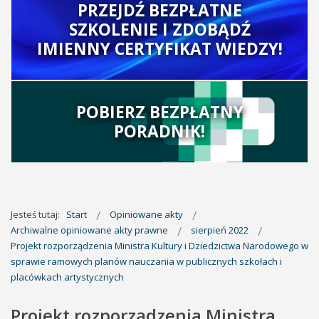
PRZEJDŹ BEZPŁATNE
SZKOLENIE I ZDOBĄDŹ
IMIENNY CERTYFIKAT WIEDZY!
POBIERZ BEZPŁATNY
PORADNIK!
Jesteś tutaj:
Start
Opiniowane akty
Archiwalne opiniowane akty prawne
sierpień 2022
Projekt rozporządzenia Ministra Kultury i Dziedzictwa Narodowego w
sprawie ramowych planów nauczania w publicznych szkołach i
placówkach artystycznych
Projekt rozporządzenia Ministra