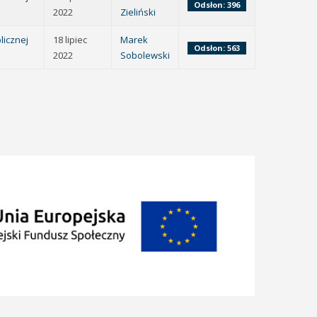
Odsłon: 396
2022
Zieliński
licznej
18 lipiec
Marek
Odsłon: 563
2022
Sobolewski