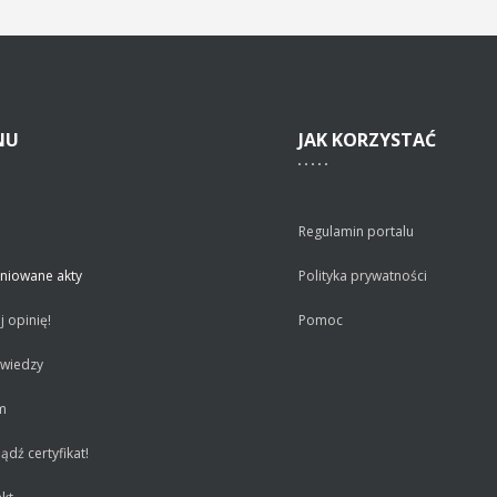
NU
JAK
KORZYSTAĆ
Regulamin portalu
niowane akty
Polityka prywatności
 opinię!
Pomoc
 wiedzy
m
dź certyfikat!