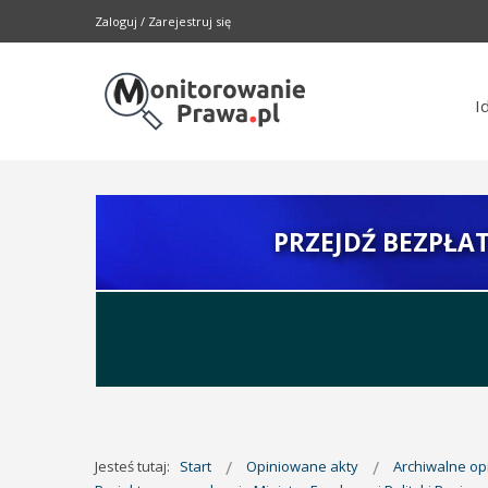
Zaloguj
/
Zarejestruj się
I
PRZEJDŹ BEZPŁA
Jesteś tutaj:
Start
Opiniowane akty
Archiwalne o