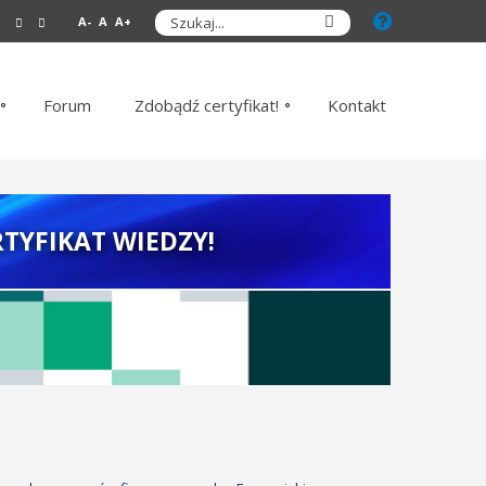
A-
A
A+
Forum
Zdobądź certyfikat!
Kontakt
TYFIKAT WIEDZY!