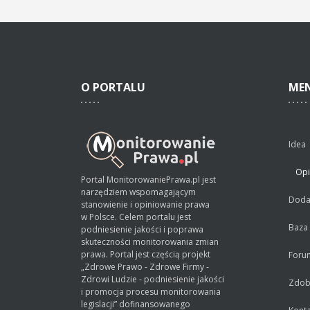
O
PORTALU
ME
Idea
Opi
Portal MonitorowaniePrawa.pl jest
narzędziem wspomagającym
Dodaj
stanowienie i opiniowanie prawa
w Polsce. Celem portalu jest
Baza
podniesienie jakości i poprawa
skuteczności monitorowania zmian
prawa. Portal jest częścią projekt
Foru
„Zdrowe Prawo - Zdrowe Firmy -
Zdrowi Ludzie - podniesienie jakości
Zdobą
i promocja procesu monitorowania
legislacji” dofinansowanego