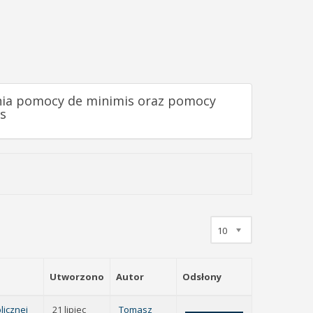
lania pomocy de minimis oraz pomocy
s
10
Utworzono
Autor
Odsłony
licznej
21 lipiec
Tomasz