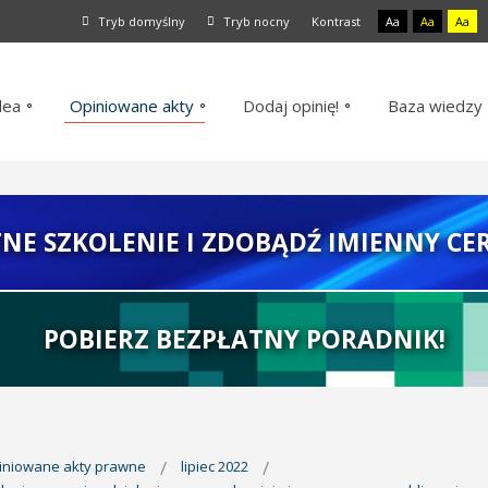
Tryb domyślny
Tryb nocny
Kontrast
Aa
Aa
Aa
dea
Opiniowane akty
Dodaj opinię!
Baza wiedzy
TNE SZKOLENIE I ZDOBĄDŹ IMIENNY CER
POBIERZ BEZPŁATNY PORADNIK!
piniowane akty prawne
lipiec 2022