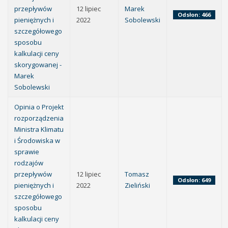
przepływów
12 lipiec
Marek
Odsłon: 466
pieniężnych i
2022
Sobolewski
szczegółowego
sposobu
kalkulacji ceny
skorygowanej -
Marek
Sobolewski
Opinia o Projekt
rozporządzenia
Ministra Klimatu
i Środowiska w
sprawie
rodzajów
przepływów
12 lipiec
Tomasz
Odsłon: 649
pieniężnych i
2022
Zieliński
szczegółowego
sposobu
kalkulacji ceny