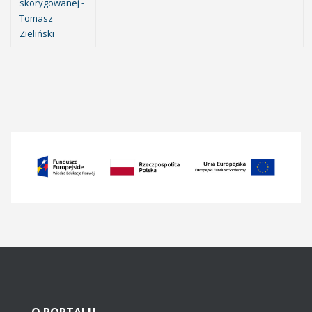
skorygowanej -
Tomasz
Zieliński
O
PORTALU