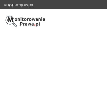
Zaloguj
/
Zarejestruj się