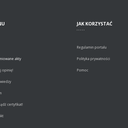
NU
JAK
KORZYSTAĆ
Regulamin portalu
niowane akty
Polityka prywatności
 opinię!
Pomoc
 wiedzy
m
dź certyfikat!
kt