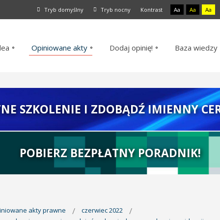
Tryb domyślny
Tryb nocny
Kontrast
Aa
Aa
Aa
dea
Opiniowane akty
Dodaj opinię!
Baza wiedzy
TNE SZKOLENIE I ZDOBĄDŹ IMIENNY CER
POBIERZ BEZPŁATNY PORADNIK!
piniowane akty prawne
czerwiec 2022