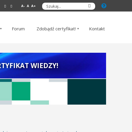
A-
A
A+
Forum
Zdobądź certyfikat!
Kontakt
TYFIKAT WIEDZY!