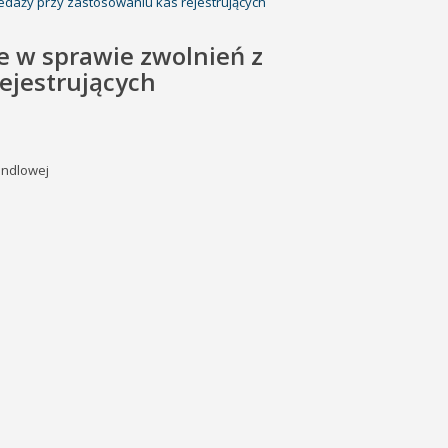
edaży przy zastosowaniu kas rejestrujących
e w sprawie zwolnień z
ejestrujących
andlowej