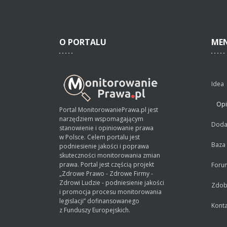
O
PORTALU
ME
Idea
Opi
Portal MonitorowaniePrawa.pl jest
narzędziem wspomagającym
Dodaj
stanowienie i opiniowanie prawa
w Polsce. Celem portalu jest
Baza
podniesienie jakości i poprawa
skuteczności monitorowania zmian
prawa. Portal jest częścią projekt
Foru
„Zdrowe Prawo - Zdrowe Firmy -
Zdrowi Ludzie - podniesienie jakości
Zdobą
i promocja procesu monitorowania
legislacji” dofinansowanego
Konta
z Funduszy Europejskich.