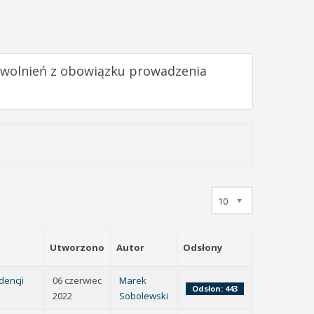
 zwolnień z obowiązku prowadzenia
10
Utworzono
Autor
Odsłony
dencji
06 czerwiec
Marek
Odsłon: 443
2022
Sobolewski