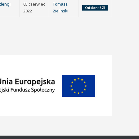
dencji
05 czerwiec
Tomasz
Odsłon: 575
2022
Zieliński