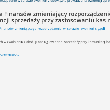
porządzenie w sprawie zwolnień z obowiązku prowadzenia ewidencji sprz
ra Finansów zmieniający rozporządzeni
ji sprzedaży przy zastosowaniu kas r
a_Finansów_zmieniającego_rozporządzenie_w_sprawie_zwolnień-sig.pdf
 w zwolnieniu z obsługi obsługi ewidencji sprzedaży przy komunikacji h
4552#12884552