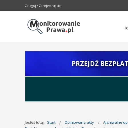
Zaloguj
/
Zarejestruj się
I
PRZEJDŹ BEZPŁA
Jesteś tutaj:
Start
Opiniowane akty
Archiwalne o