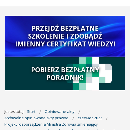
PRZEJDŹ BEZPŁATNE
SZKOLENIE I ZDOBĄDŹ
IMIENNY CERTYFIKAT WIEDZY!
POBIERZ BEZPŁATNY
PORADNIK!
Jesteś tutaj:
Start
Opiniowane akty
Archiwalne opiniowane akty prawne
czerwiec 2022
Projekt rozporządzenia Ministra Zdrowia zmieniający