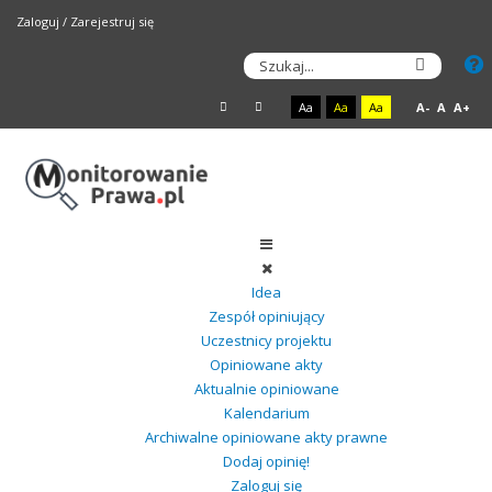
Zaloguj
/
Zarejestruj się
Aa
Aa
Aa
A-
A
A+
Idea
Zespół opiniujący
Uczestnicy projektu
Opiniowane akty
Aktualnie opiniowane
Kalendarium
Archiwalne opiniowane akty prawne
Dodaj opinię!
Zaloguj się