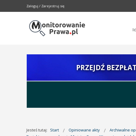
Zaloguj
/
Zarejestruj się
I
PRZEJDŹ BEZPŁA
Jesteś tutaj:
Start
Opiniowane akty
Archiwalne o