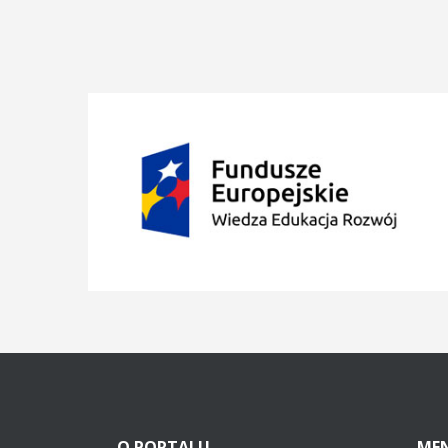
O
PORTALU
ME