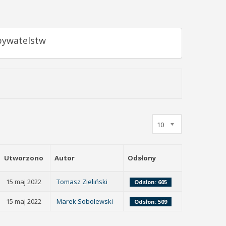
bywatelstw
10
Utworzono
Autor
Odsłony
15 maj 2022
Tomasz Zieliński
Odsłon: 605
15 maj 2022
Marek Sobolewski
Odsłon: 509