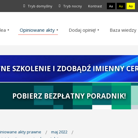
Tryb domyślny
Tryb nocny
Kontrast
Aa
Aa
Aa
dea
Opiniowane akty
Dodaj opinię!
Baza wiedzy
TNE SZKOLENIE I ZDOBĄDŹ IMIENNY CER
POBIERZ BEZPŁATNY PORADNIK!
piniowane akty prawne
maj 2022