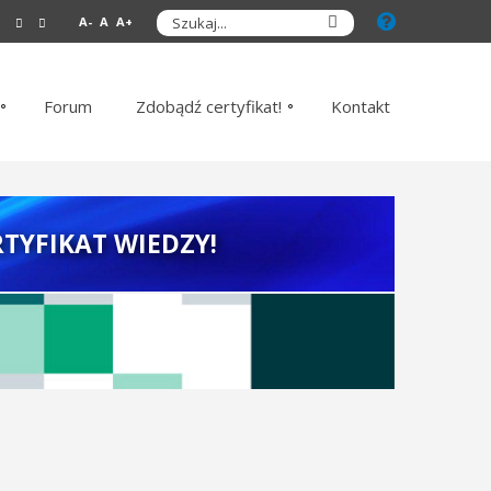
A-
A
A+
Forum
Zdobądź certyfikat!
Kontakt
TYFIKAT WIEDZY!