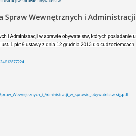
inistracji w sprawie obywatelstw
ra Spraw Wewnętrznych i Administracj
ch i Administracji w sprawie obywatelstw, których posiadanie 
 ust.
1 pkt 9 ustawy z dnia 12 grudnia 2013 r.
o cudzoziemcach
7224#12877224
_Spraw_Wewnętrznych_i_Administracji_w_sprawie_obywatelstw-sig.pdf