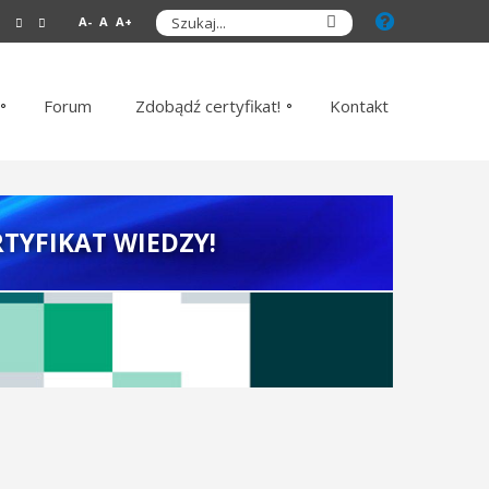
A-
A
A+
Forum
Zdobądź certyfikat!
Kontakt
TYFIKAT WIEDZY!