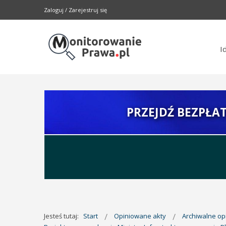
Zaloguj
/
Zarejestruj się
I
PRZEJDŹ BEZPŁA
Jesteś tutaj:
Start
Opiniowane akty
Archiwalne o