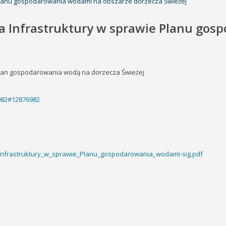
e Planu gospodarowania wodami na obszarze dorzecza Świeżej
ra Infrastruktury w sprawie Planu go
 Plan gospodarowania wodą na dorzecza Świeżej
6982#12876982
a_Infrastruktury_w_sprawie_Planu_gospodarowania_wodami-sig.pdf