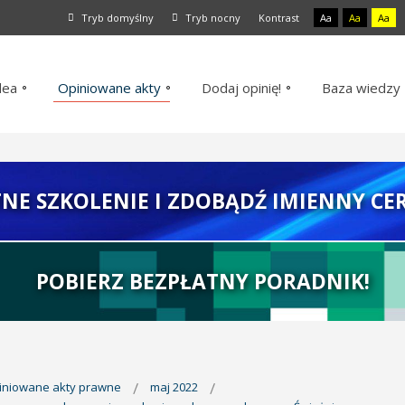
Tryb domyślny
Tryb nocny
Kontrast
Aa
Aa
Aa
dea
Opiniowane akty
Dodaj opinię!
Baza wiedzy
TNE SZKOLENIE I ZDOBĄDŹ IMIENNY CER
POBIERZ BEZPŁATNY PORADNIK!
piniowane akty prawne
maj 2022