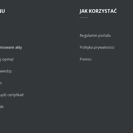
NU
JAK
KORZYSTAĆ
Regulamin portalu
niowane akty
Polityka prywatności
 opinię!
Pomoc
 wiedzy
m
dź certyfikat!
kt