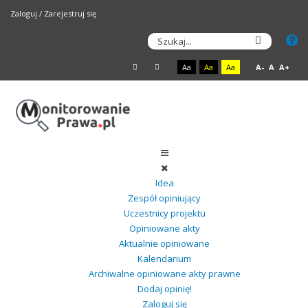
Zaloguj
/
Zarejestruj się
Aa
Aa
Aa
A-
A
A+
Idea
Zespół opiniujący
Uczestnicy projektu
Opiniowane akty
Aktualnie opiniowane
Kalendarium
Archiwalne opiniowane akty prawne
Dodaj opinię!
Zaloguj się