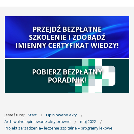
PRZEJDŹ BEZPŁATNE
SZKOLENIE I ZDOBĄDŹ
IMIENNY CERTYFIKAT WIEDZY!
POBIERZ BEZPŁATNY
PORADNIK!
Jesteś tutaj:
Start
Opiniowane akty
Archiwalne opiniowane akty prawne
maj 2022
Projekt zarządzenia– leczenie szpitalne – programy lekowe