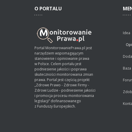
O
PORTALU
ME
Idea
Opi
Portal MonitorowaniePrawa.pl jest
narzędziem wspomagającym
Dodaj
stanowienie i opiniowanie prawa
w Polsce. Celem portalu jest
Baza
podniesienie jakości i poprawa
skuteczności monitorowania zmian
prawa. Portal jest częścią projekt
Foru
„Zdrowe Prawo - Zdrowe Firmy -
Zdrowi Ludzie - podniesienie jakości
Zdobą
i promocja procesu monitorowania
legislacji” dofinansowanego
Konta
z Funduszy Europejskich.