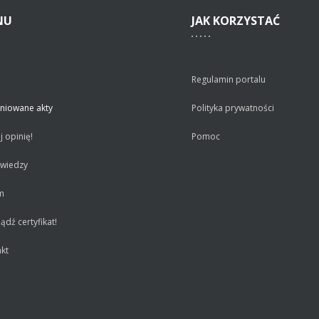
NU
JAK
KORZYSTAĆ
Regulamin portalu
niowane akty
Polityka prywatności
 opinię!
Pomoc
 wiedzy
m
dź certyfikat!
kt