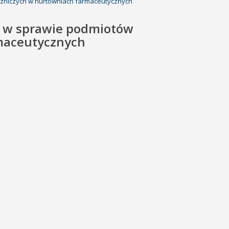
czniczych w hurtowniach farmaceutycznych
e w sprawie podmiotów
maceutycznych