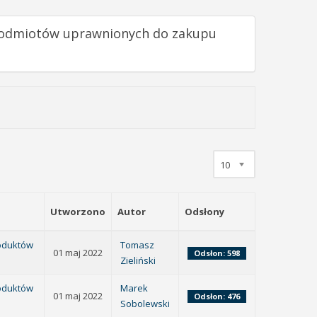
 podmiotów uprawnionych do zakupu
10
Utworzono
Autor
Odsłony
roduktów
Tomasz
01 maj 2022
Odsłon: 598
Zieliński
roduktów
Marek
01 maj 2022
Odsłon: 476
Sobolewski