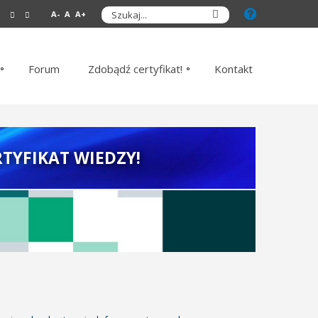
A-
A
A+
Forum
Zdobądź certyfikat!
Kontakt
TYFIKAT WIEDZY!