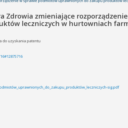
zporządzenie w sprawie podmiotów uprawnionych do zakupu produktów le
ra Zdrowia zmieniające rozporządzeni
uktów leczniczych w hurtowniach far
a do uzyskania patentu
5716#12875716
podmiotów_uprawnionych_do_zakupu_produktów_leczniczych-sig.pdf