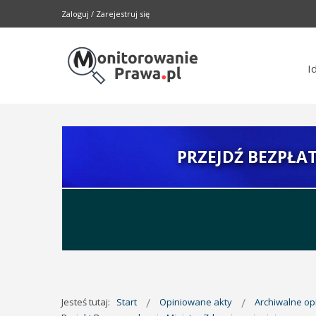
Zaloguj
/
Zarejestruj się
I
PRZEJDŹ BEZPŁA
Jesteś tutaj:
Start
Opiniowane akty
Archiwalne o