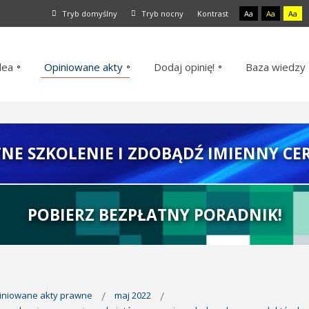
Tryb domyślny
Tryb nocny
Kontrast
Aa
Aa
Aa
dea
Opiniowane akty
Dodaj opinię!
Baza wiedzy
TNE SZKOLENIE I ZDOBĄDŹ IMIENNY CER
POBIERZ BEZPŁATNY PORADNIK!
piniowane akty prawne
maj 2022