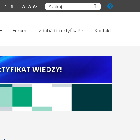
A-
A
A+
Forum
Zdobądź certyfikat!
Kontakt
TYFIKAT WIEDZY!