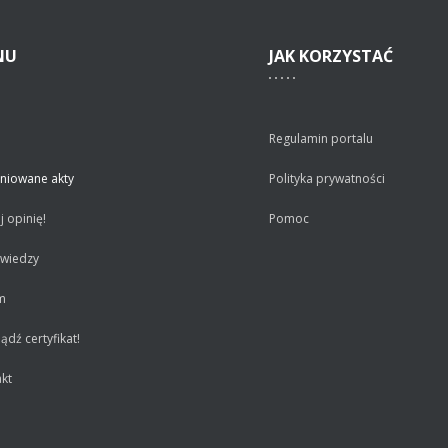
NU
JAK
KORZYSTAĆ
Regulamin portalu
niowane akty
Polityka prywatności
 opinię!
Pomoc
 wiedzy
m
dź certyfikat!
kt