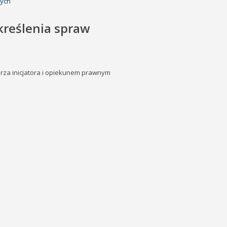
nych
kreślenia spraw
arza inicjatora i opiekunem prawnym