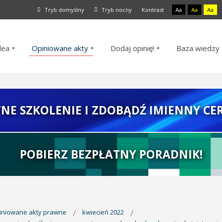
Tryb domyślny
Tryb nocny
Kontrast
Aa
Aa
Aa
dea
Opiniowane akty
Dodaj opinię!
Baza wiedzy
TNE SZKOLENIE I ZDOBĄDŹ IMIENNY CER
POBIERZ BEZPŁATNY PORADNIK!
piniowane akty prawne
kwiecień 2022