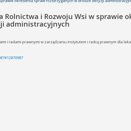
 sprawie określenia spraw rozstrzyganych w drodze decyzji administracyj
ra Rolnictwa i Rozwoju Wsi w sprawie o
ji administracyjnych
orami i radami prawnymi w zarządzaniu instytutem i radcą prawnym dla lek
0987#12870987