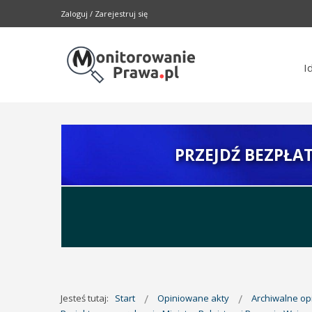
Zaloguj
/
Zarejestruj się
I
PRZEJDŹ BEZPŁA
Jesteś tutaj:
Start
Opiniowane akty
Archiwalne o