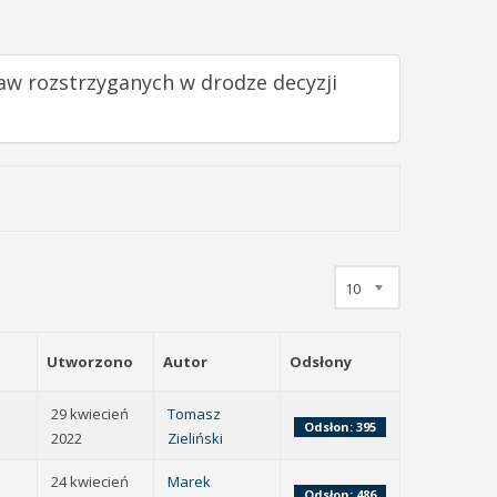
raw rozstrzyganych w drodze decyzji
10
Utworzono
Autor
Odsłony
29 kwiecień
Tomasz
Odsłon: 395
2022
Zieliński
24 kwiecień
Marek
Odsłon: 486