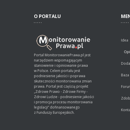
O
PORTALU
ME
Idea
Opi
Portal MonitorowaniePrawa.pl jest
narzędziem wspomagającym
Dodaj
stanowienie i opiniowanie prawa
w Polsce. Celem portalu jest
Baza
podniesienie jakości i poprawa
skuteczności monitorowania zmian
prawa. Portal jest częścią projekt
Foru
„Zdrowe Prawo - Zdrowe Firmy -
Zdrowi Ludzie - podniesienie jakości
Zdobą
i promocja procesu monitorowania
legislacji” dofinansowanego
Konta
z Funduszy Europejskich.