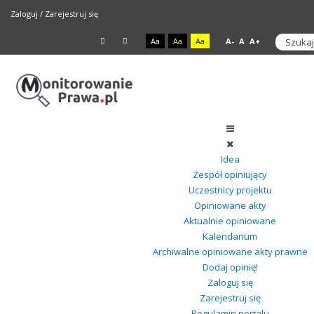
Zaloguj
/
Zarejestruj się
Aa
Aa
Aa
A-
A
A+
Idea
Zespół opiniujący
Uczestnicy projektu
Opiniowane akty
Aktualnie opiniowane
Kalendarium
Archiwalne opiniowane akty prawne
Dodaj opinię!
Zaloguj się
Zarejestruj się
Regulamin portalu