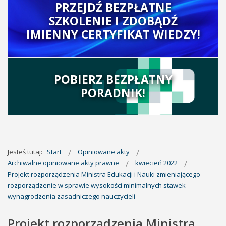
PRZEJDŹ BEZPŁATNE
SZKOLENIE I ZDOBĄDŹ
IMIENNY CERTYFIKAT WIEDZY!
POBIERZ BEZPŁATNY
PORADNIK!
Jesteś tutaj:
Start
Opiniowane akty
Archiwalne opiniowane akty prawne
kwiecień 2022
Projekt rozporządzenia Ministra Edukacji i Nauki zmieniającego
rozporządzenie w sprawie wysokości minimalnych stawek
wynagrodzenia zasadniczego nauczycieli
Projekt rozporządzenia Ministra