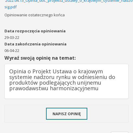
2022.04.13_Opinia_dot._projektu_ustawy_o_krajowym_systemie_nadzo
sig.pdf
Opiniowanie ostatecznego końca
Data rozpoczęcia opiniowania
29-03-22
Data zakończenia opiniowania
06-04-22
Wyraź swoją opinię na temat:
Opinia o Projekt Ustawa o krajowym
systemie nadzoru rynku w odniesieniu do
produktów podlegających unijnemu
prawodawstwu harmonizacyjnemu
NAPISZ OPINIĘ