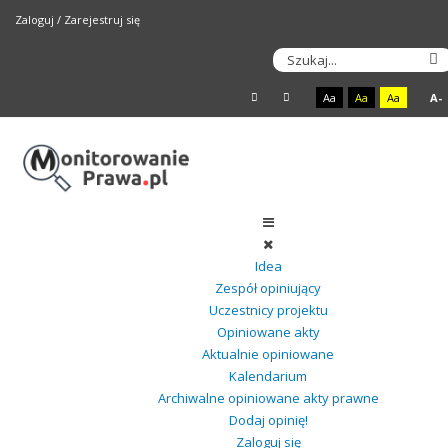
Zaloguj
/
Zarejestruj się
Aa
Aa
Aa
A-
Idea
Zespół opiniujący
Uczestnicy projektu
Opiniowane akty
Aktualnie opiniowane
Kalendarium
Archiwalne opiniowane akty prawne
Dodaj opinię!
Zaloguj się