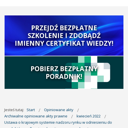
PRZEJDŹ BEZPŁATNE
SZKOLENIE I ZDOBĄDŹ
IMIENNY CERTYFIKAT WIEDZY!
POBIERZ BEZPŁATNY
PORADNIK!
Jesteś tutaj:
Start
Opiniowane akty
Archiwalne opiniowane akty prawne
kwiecień 2022
Ustawa o krajowym systemie nadzoru rynku w odniesieniu do