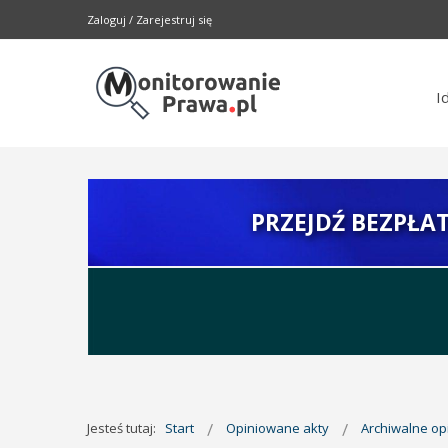
Zaloguj
/
Zarejestruj się
I
PRZEJDŹ BEZPŁA
Jesteś tutaj:
Start
Opiniowane akty
Archiwalne o