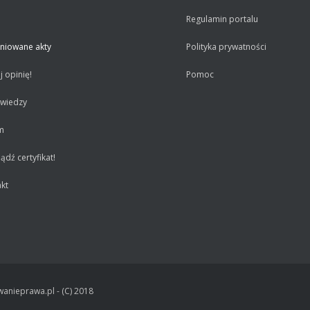
Regulamin portalu
niowane akty
Polityka prywatności
 opinię!
Pomoc
 wiedzy
m
dź certyfikat!
kt
anieprawa.pl - (C) 2018