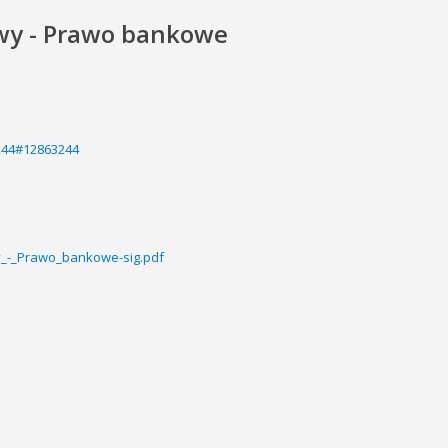
awy - Prawo bankowe
3244#12863244
y_-_Prawo_bankowe-sig.pdf