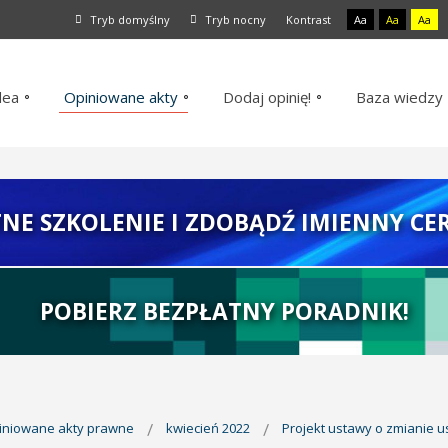
Tryb domyślny
Tryb nocny
Kontrast
Aa
Aa
Aa
dea
Opiniowane akty
Dodaj opinię!
Baza wiedzy
TNE SZKOLENIE I ZDOBĄDŹ IMIENNY CER
POBIERZ BEZPŁATNY PORADNIK!
piniowane akty prawne
kwiecień 2022
Projekt ustawy o zmianie 