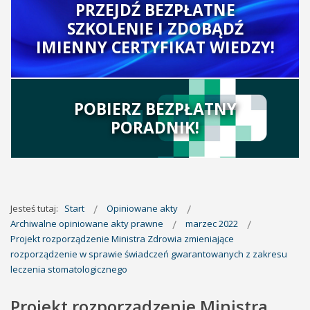
PRZEJDŹ BEZPŁATNE
SZKOLENIE I ZDOBĄDŹ
IMIENNY CERTYFIKAT WIEDZY!
POBIERZ BEZPŁATNY
PORADNIK!
Jesteś tutaj:
Start
Opiniowane akty
Archiwalne opiniowane akty prawne
marzec 2022
Projekt rozporządzenie Ministra Zdrowia zmieniające
rozporządzenie w sprawie świadczeń gwarantowanych z zakresu
leczenia stomatologicznego
Projekt rozporządzenie Ministra