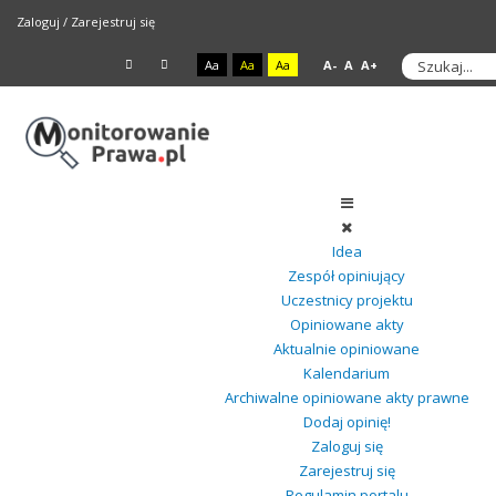
Zaloguj
/
Zarejestruj się
Aa
Aa
Aa
A-
A
A+
Idea
Zespół opiniujący
Uczestnicy projektu
Opiniowane akty
Aktualnie opiniowane
Kalendarium
Archiwalne opiniowane akty prawne
Dodaj opinię!
Zaloguj się
Zarejestruj się
Regulamin portalu