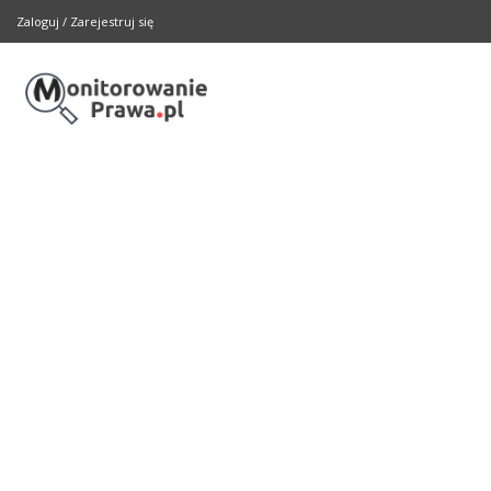
Zaloguj
/
Zarejestruj się