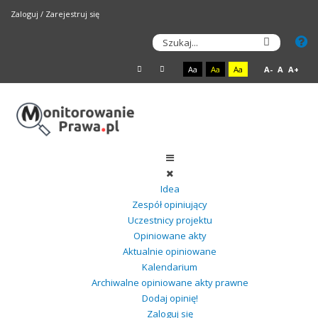
Zaloguj
/
Zarejestruj się
Aa
Aa
Aa
A-
A
A+
Idea
Zespół opiniujący
Uczestnicy projektu
Opiniowane akty
Aktualnie opiniowane
Kalendarium
Archiwalne opiniowane akty prawne
Dodaj opinię!
Zaloguj się