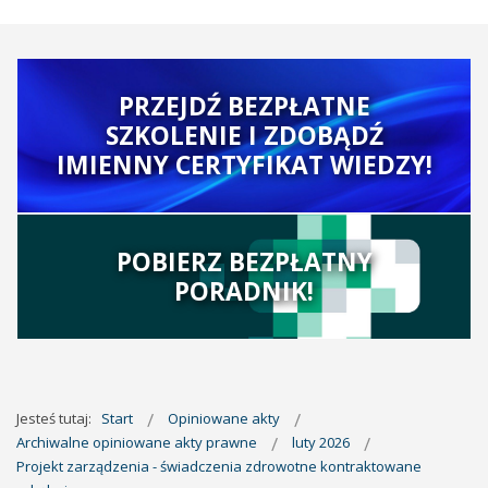
PRZEJDŹ BEZPŁATNE
SZKOLENIE I ZDOBĄDŹ
IMIENNY CERTYFIKAT WIEDZY!
POBIERZ BEZPŁATNY
PORADNIK!
Jesteś tutaj:
Start
Opiniowane akty
Archiwalne opiniowane akty prawne
luty 2026
Projekt zarządzenia - świadczenia zdrowotne kontraktowane