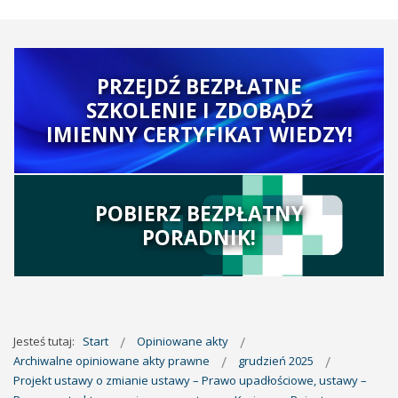
PRZEJDŹ BEZPŁATNE
SZKOLENIE I ZDOBĄDŹ
IMIENNY CERTYFIKAT WIEDZY!
POBIERZ BEZPŁATNY
PORADNIK!
Jesteś tutaj:
Start
Opiniowane akty
Archiwalne opiniowane akty prawne
grudzień 2025
Projekt ustawy o zmianie ustawy – Prawo upadłościowe, ustawy –