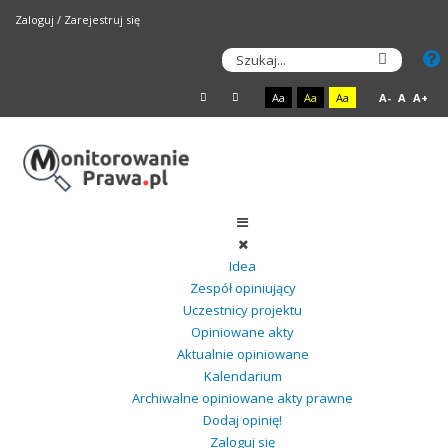
Zaloguj
/
Zarejestruj się
Aa
Aa
Aa
A-
A
A+
Idea
Zespół opiniujący
Uczestnicy projektu
Opiniowane akty
Aktualnie opiniowane
Kalendarium
Archiwalne opiniowane akty prawne
Dodaj opinię!
Zaloguj się