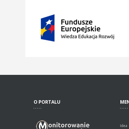
O
PORTALU
ME
Idea