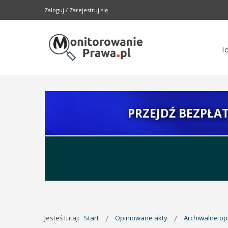
Zaloguj
/
Zarejestruj się
I
PRZEJDŹ BEZPŁA
Jesteś tutaj:
Start
Opiniowane akty
Archiwalne o