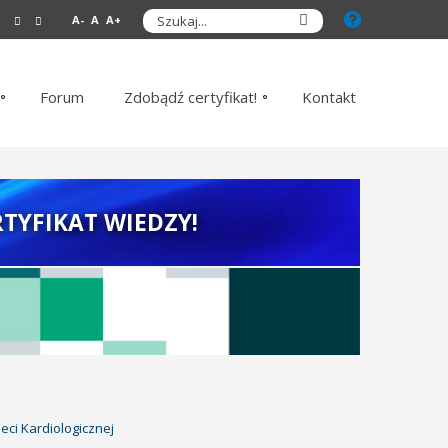
A-
A
A+
Forum
Zdobądź certyfikat!
Kontakt
TYFIKAT WIEDZY!
eci Kardiologicznej