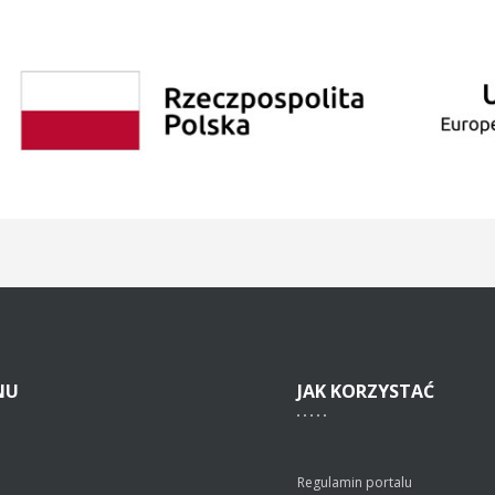
NU
JAK
KORZYSTAĆ
Regulamin portalu