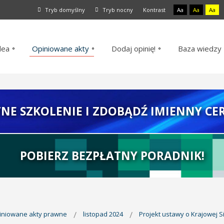
Tryb domyślny
Tryb nocny
Kontrast
Aa
Aa
Aa
dea
Opiniowane akty
Dodaj opinię!
Baza wiedzy
TNE SZKOLENIE I ZDOBĄDŹ IMIENNY CER
POBIERZ BEZPŁATNY PORADNIK!
piniowane akty prawne
listopad 2024
Projekt ustawy o Krajowej Si