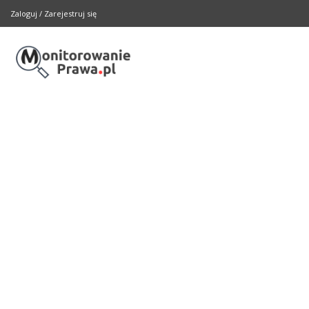
Zaloguj
/
Zarejestruj się