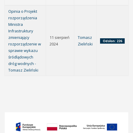
Opinia o Projekt
rozporządzenia
Ministra
Infrastruktury
zmieniający
11 sierpień
Tomasz
Odsłon: 226
rozporządzenie w
2024
Zieliński
sprawie wykazu
śródlądowych
dróg wodnych -
Tomasz Zieliński