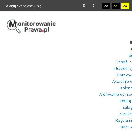
Zaloguj
/
Zarejestruj się
Aa
Aa
Aa
Id
Zespół o
Uczestnic
Opiniow
Aktualnie 
Kalen
Archiwalne opini
Dodaj 
Zalog
Zarejes
Regulami
Baza 