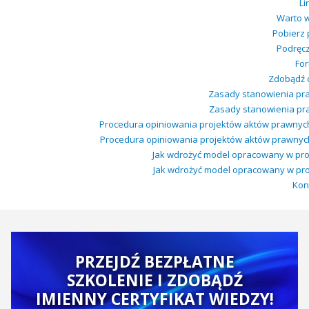
Li
Warto w
Pobierz 
Podręcz
Fo
Zdobądź c
Zasady stanowienia pra
Zasady stanowienia praw
Procedura opiniowania projektów aktów prawnych
Procedura opiniowania projektów aktów prawnych
Jak wdrożyć model opracowany w proje
Jak wdrożyć model opracowany w projek
Kon
PRZEJDŹ BEZPŁATNE
SZKOLENIE I ZDOBĄDŹ
IMIENNY CERTYFIKAT WIEDZY!