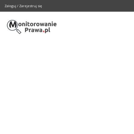
Zaloguj
/
Zarejestruj się