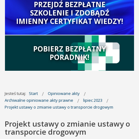
PRZEJDŹ BEZPŁATNE
SZKOLENIE I ZDOBĄDŹ
IMIENNY CERTYFIKAT WIEDZY!
POBIERZ BEZPŁATNY
PORADNIK!
Jesteś tutaj:
Start
Opiniowane akty
Archiwalne opiniowane akty prawne
lipiec 2023
Projekt ustawy o zmianie ustawy o transporcie drogowym
Projekt ustawy o zmianie ustawy o
transporcie drogowym