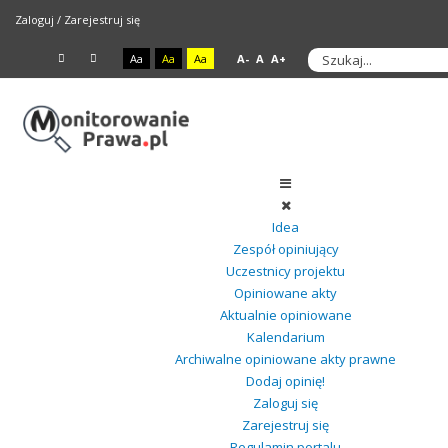
Zaloguj
/
Zarejestruj się
Aa
Aa
Aa
A-
A
A+
Idea
Zespół opiniujący
Uczestnicy projektu
Opiniowane akty
Aktualnie opiniowane
Kalendarium
Archiwalne opiniowane akty prawne
Dodaj opinię!
Zaloguj się
Zarejestruj się
Regulamin portalu