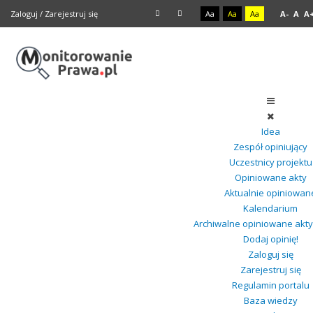
Zaloguj
/
Zarejestruj się
Aa
Aa
Aa
A-
A
A
Idea
Zespół opiniujący
Uczestnicy projektu
Opiniowane akty
Aktualnie opiniowan
Kalendarium
Archiwalne opiniowane akt
Dodaj opinię!
Zaloguj się
Zarejestruj się
Regulamin portalu
Baza wiedzy