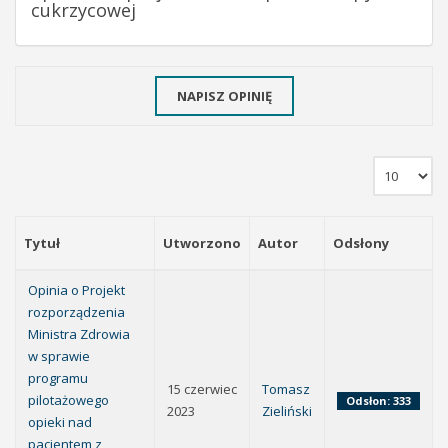
cukrzycowej
NAPISZ OPINIĘ
Tytuł
Utworzono
Autor
Odsłony
Opinia o Projekt
rozporządzenia
Ministra Zdrowia
w sprawie
programu
15 czerwiec
Tomasz
pilotażowego
Odsłon: 333
2023
Zieliński
opieki nad
pacjentem z