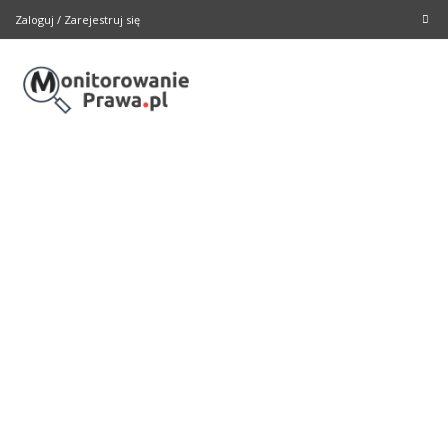
Zaloguj
/
Zarejestruj się