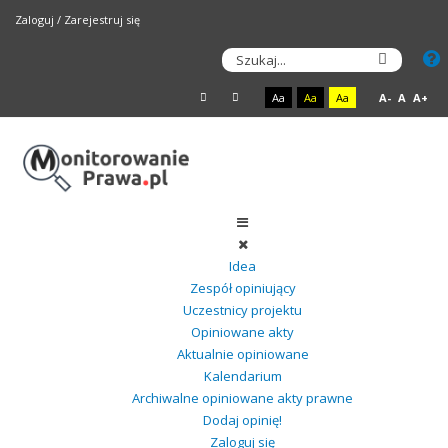
Zaloguj
/
Zarejestruj się
Aa
Aa
Aa
A-
A
A+
Idea
Zespół opiniujący
Uczestnicy projektu
Opiniowane akty
Aktualnie opiniowane
Kalendarium
Archiwalne opiniowane akty prawne
Dodaj opinię!
Zaloguj się