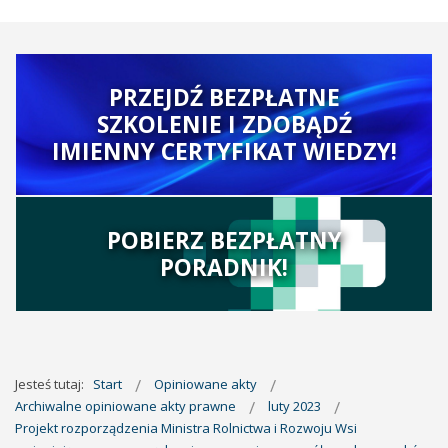
PRZEJDŹ BEZPŁATNE
SZKOLENIE I ZDOBĄDŹ
IMIENNY CERTYFIKAT WIEDZY!
POBIERZ BEZPŁATNY
PORADNIK!
Jesteś tutaj:
Start
Opiniowane akty
Archiwalne opiniowane akty prawne
luty 2023
Projekt rozporządzenia Ministra Rolnictwa i Rozwoju Wsi